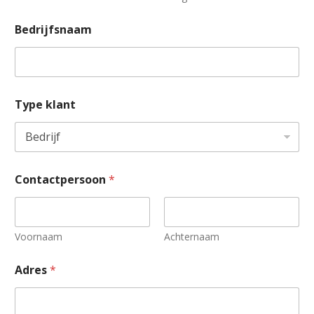
Bedrijfsnaam
Type klant
Contactpersoon
*
Voornaam
Achternaam
E
Adres
*
-
m
a
i