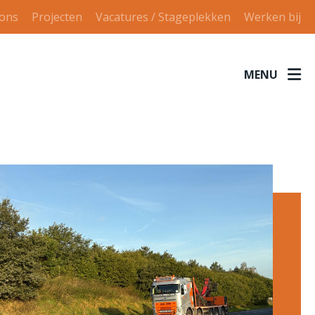
 ons
Projecten
Vacatures / Stageplekken
Werken bij
MENU