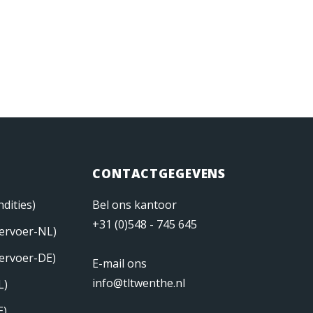
CONTACTGEGEVENS
dities)
Bel ons kantoor
+31 (0)548 - 745 645
ervoer-NL)
ervoer-DE)
E-mail ons
info@tltwenthe.nl
L)
E)