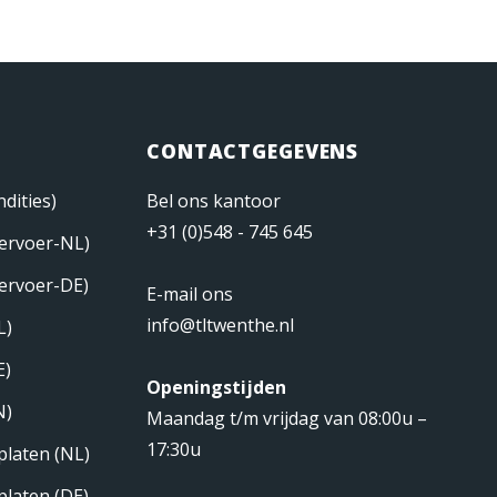
CONTACTGEGEVENS
dities)
Bel ons kantoor
+31 (0)548 - 745 645
ervoer-NL)
ervoer-DE)
E-mail ons
info@tltwenthe.nl
L)
E)
Openingstijden
N)
Maandag t/m vrijdag van 08:00u –
17:30u
laten (NL)
laten (DE)