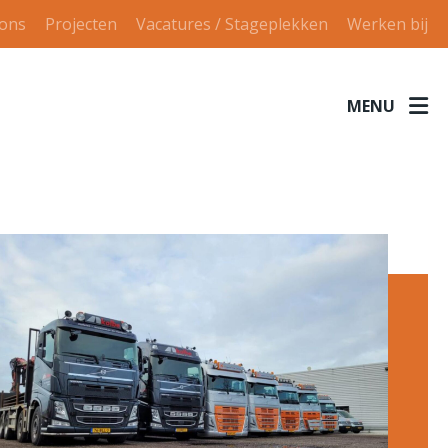
 ons
Projecten
Vacatures / Stageplekken
Werken bij
MENU