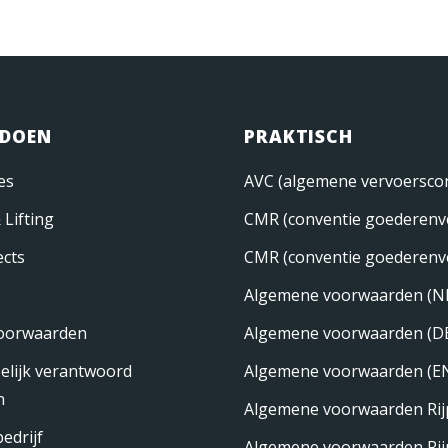
 DOEN
PRAKTISCH
es
AVC (algemene vervoerscon
 Lifting
CMR (conventie goederenv
ects
CMR (conventie goederenv
Algemene voorwaarden (N
oorwaarden
Algemene voorwaarden (D
lijk verantwoord
Algemene voorwaarden (E
n
Algemene voorwaarden Rijp
edrijf
Algemene voorwaarden Rijp